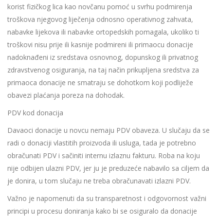
korist fizičkog lica kao novčanu pomoć u svrhu podmirenja
troškova njegovog liječenja odnosno operativnog zahvata,
nabavke lijekova ili nabavke ortopedskih pomagala, ukoliko ti
troškovi nisu prije ili kasnije podmireni ili primaocu donacije
nadoknađeni iz sredstava osnovnog, dopunskog ili privatnog
zdravstvenog osiguranja, na taj način prikupljena sredstva za
primaoca donacije ne smatraju se dohotkom koji podliježe
obavezi plaćanja poreza na dohodak.
PDV kod donacija
Davaoci donacije u novcu nemaju PDV obaveza. U slučaju da se
radi o donaciji vlastitih proizvoda ili usluga, tada je potrebno
obračunati PDV i sačiniti internu izlaznu fakturu. Roba na koju
nije odbijen ulazni PDV, jer ju je preduzeće nabavilo sa ciljem da
je donira, u tom slučaju ne treba obračunavati izlazni PDV.
Važno je napomenuti da su transparetnost i odgovornost važni
principi u procesu doniranja kako bi se osiguralo da donacije