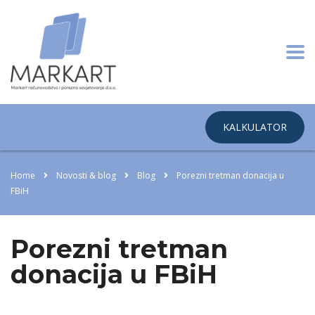
KALKULATOR
Home
Novosti & blog
Blog
Porezni tretman donacija u
FBiH
Porezni tretman
donacija u FBiH