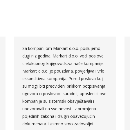
Sa kompanijom Markart d.o.o. poslujemo
dugi niz godina. Markart d.o.o. vodi poslove
cjelokupnog knjigovodstva naše kompanije.
Markart d.o.o. je pouzdana, povjerljiva i vrlo
ekspeditivna kompanija. Pored poslova koji
su mogli biti predviđeni prilikom potpisivanja
ugovora o poslovnoj suradnji, uposlenici ove
kompanije su sistemski obavještavali i
upozoravali na sve novosti iz promjena
pojedinih zakona i drugih obavezujućih
dokumenata. Iznimno smo zadovoljni