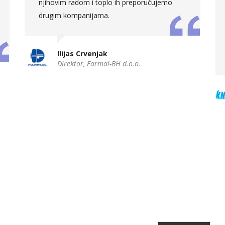
njihovim radom i toplo ih preporučujemo
drugim kompanijama.
Ilijas Crvenjak
Direktor, Farmal-BH d.o.o.