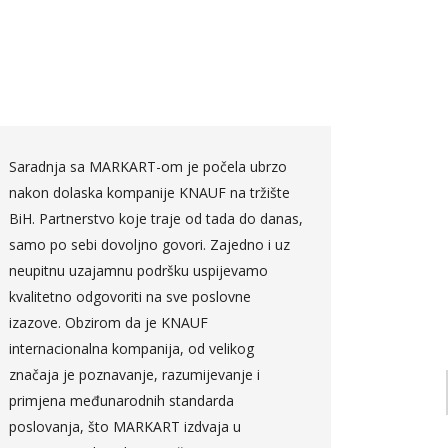
Saradnja sa MARKART-om je počela ubrzo
DHL Glob
nakon dolaska kompanije KNAUF na tržište
BiH sa k
BiH. Partnerstvo koje traje od tada do danas,
od samog
samo po sebi dovoljno govori. Zajedno i uz
kvaliteto
neupitnu uzajamnu podršku uspijevamo
savjetov
kvalitetno odgovoriti na sve poslovne
osnovu n
izazove. Obzirom da je KNAUF
preporuč
internacionalna kompanija, od velikog
odgovorn
značaja je poznavanje, razumijevanje i
pouzdane
primjena međunarodnih standarda
poslovanja, što MARKART izdvaja u
Mart