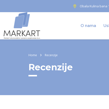
Obala Kulina bana 1
O nama
Us
Home
Recenzije
Recenzije