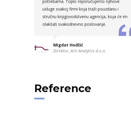
uženih
potrebama. Toplo reporučujemo njihove
usluge svakoj firmi koja traži pouzdanu i
stručnu knjigovodstvenu agencija, koja će im
olakšati svakodnevno poslovanje.
rnational BH
Migdat Hodžić
Direktor, Arti Analytics d.o.o.
Reference