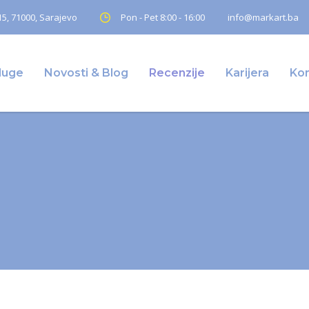
5, 71000, Sarajevo
Pon - Pet 8:00 - 16:00
info@markart.ba
luge
Novosti & Blog
Recenzije
Karijera
Ko