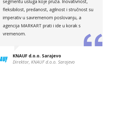
segmentu usluga koje pruža. Inovativnost,
Head
fleksibilost, predanost, agilnost i stručnost su
Forw
imperativ u savremenom poslovanju, a
agencija MARKART prati i ide u korak s
vremenom.
KNAUF d.o.o. Sarajevo
Direktor, KNAUF d.o.o. Sarajevo