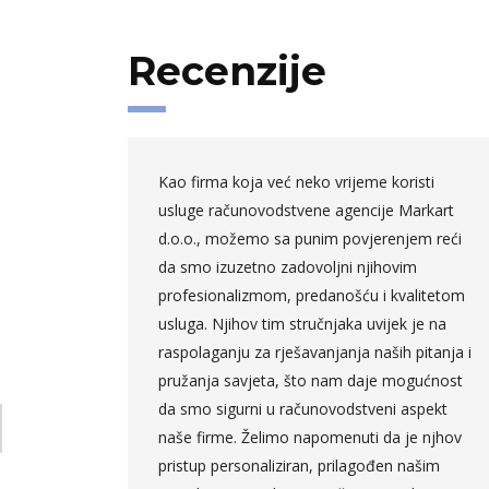
Recenzije
d 2005.
Kao firma koja već neko vrijeme koristi
anja
usluge računovodstvene agencije Markart
venom
d.o.o., možemo sa punim povjerenjem reći
sak
da smo izuzetno zadovoljni njihovim
aciju
profesionalizmom, predanošću i kvalitetom
peštu.
usluga. Njihov tim stručnjaka uvijek je na
raspolaganju za rješavanjanja naših pitanja i
osao koji
pružanja savjeta, što nam daje mogućnost
a
da smo sigurni u računovodstveni aspekt
naše firme. Želimo napomenuti da je njhov
 kao vrlo
pristup personaliziran, prilagođen našim