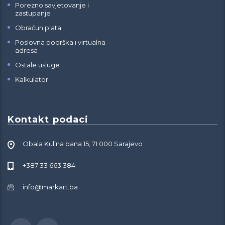
Porezno savjetovanje i
zastupanje
Obračun plata
Poslovna podrška i virtualna
adresa
Ostale usluge
Kalkulator
Kontakt podaci
Obala Kulina bana 15, 71 000 Sarajevo
+387 33 663 384
info@markart.ba