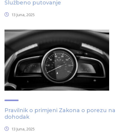
Službeno putovanje
13 Juna, 2025
Pravilnik o primjeni Zakona o porezu na
dohodak
13 Juna, 2025