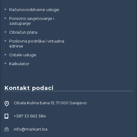
Računovodstvene usluge
Porezno savjetovanje i
zastupanje
Obračun plata
Poslovna podrška i virtualna
adresa
Ostale usluge
Kalkulator
Kontakt podaci
Obala Kulina bana 15, 71 000 Sarajevo
+387 33 663 384
info@markart.ba