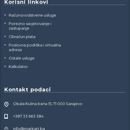
Korisni linkovi
Računovodstvene usluge
Porezno savjetovanje i
zastupanje
Obračun plata
Poslovna podrška i virtualna
adresa
Ostale usluge
Kalkulator
Kontakt podaci
Obala Kulina bana 15, 71 000 Sarajevo
+387 33 663 384
info@markart.ba