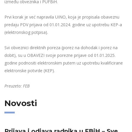
između obveznika i PUFBiH.
Prvi korak je već napravila UINO, koja je propisala obaveznu
predaju PDV prijava od 01.01.2024. godine uz upotrebu KEP-a
(elektronskog potpisa).
Svi obveznici direktnih poreza (porez na dohodak i porez na
dobit), su u OBAVEZI svoje porezne prijave od 01.01.2025.
godine podnositi elektronskim putem uz upotrebu kvalificirane
elektronske potvrde (KEP).
Preuzeto: FEB
Novosti
Prijava i odjava radnika u FBiH – Sve