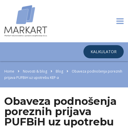
KALKULATOR
Home
Novosti & blog
Blog
Obaveza podnošenja poreznih
prijava PUFBiH uz upotrebu KEP-a
Obaveza podnošenja
poreznih prijava
PUFBiH uz upotrebu