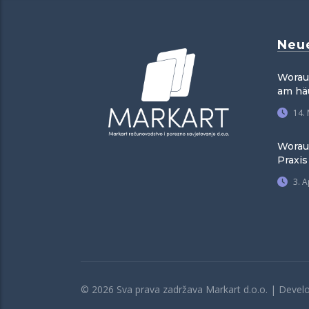
Neu
Worauf
am häu
14.
Worau
Praxis
3. A
© 2026 Sva prava zadržava Markart d.o.o. | Deve