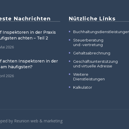
este Nachrichten
Nützliche Links
Buchhaltungsdienstleistunge
 Inspektoren in der Praxis
figsten achten – Teil 2
Steuerberatung
und -vertretung
 Mai 2026
Gehaltsabrechnung
f achten Inspektoren in der
Geschäftsunterstützung
und virtuelle Adresse
 am häufigsten?
Weitere
pril 2026
Dienstleistungen
Kalkulator
loped by
Reunion web & marketing