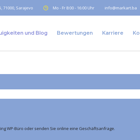
, 71000, Sarajevo
Mo - Fr 8:00 - 16:00 Uhr
info@markart.ba
igkeiten und Blog
Bewertungen
Karriere
Ko
ting WP-Büro oder senden Sie online eine Geschäftsanfrage.