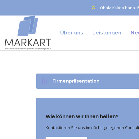
Obala Kulina bana 15
Über uns
Leistungen
Neu
Firmenpräsentation
Wie können wir Ihnen helfen?
Kontaktieren Sie uns im nächstgelegenen Consul