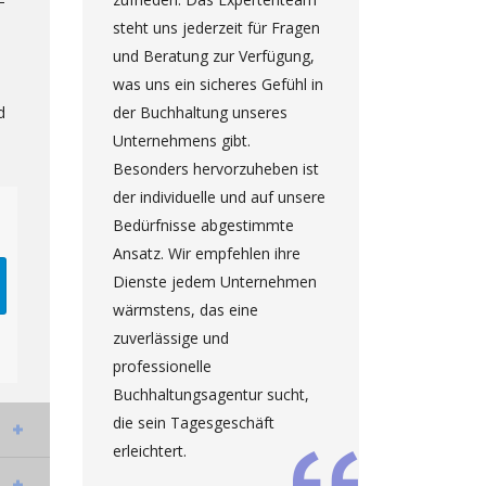
–
t.
steht uns jederzeit für Fragen
Unterzei
und Beratung zur Verfügung,
Kooperat
en,
was uns ein sicheres Gefühl in
vorherse
d
im
der Buchhaltung unseres
informier
Unternehmens gibt.
Mitarbei
nd
Besonders hervorzuheben ist
alle Änd
der individuelle und auf unsere
und ande
n
Bedürfnisse abgestimmte
Dokument
Ansatz. Wir empfehlen ihre
ihrer Arb
eit
Dienste jedem Unternehmen
und empf
wärmstens, das eine
weiter.
zuverlässige und
n
professionelle
Ili
Buchhaltungsagentur sucht,
Dir
die sein Tagesgeschäft
erleichtert.