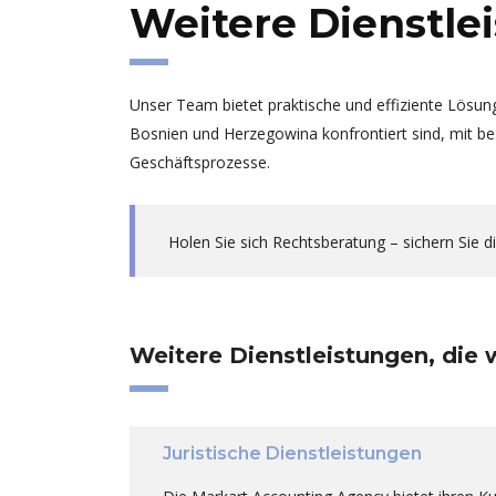
Weitere Dienstle
Unser Team bietet praktische und effiziente Lösun
Bosnien und Herzegowina konfrontiert sind, mit b
Geschäftsprozesse.
Holen Sie sich Rechtsberatung – sichern Sie 
it
Die Zusammenarbeit war
MA
durchweg
bisher äußerst erfolgreich,
er
Wissens
was sich in der Qualität der
Di
ufträge
erbrachten Dienstleistungen
Bü
Weitere Dienstleistungen, die 
folgreich
widerspiegelt. Ein
He
hre
zuverlässiges und
wu
ihren
kompetentes Team, sehr
Lo
Juristische Dienstleistungen
nn sie
professionell und jederzeit für
de
Beratung und
be