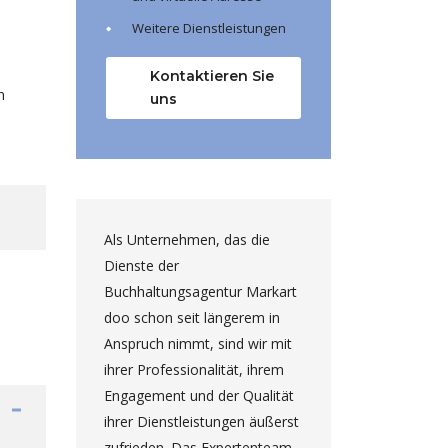
Weitere Dienstleistungen
Kontaktieren Sie
n
uns
doo
Als Unternehmen, das die
Wir arbei
Dienste der
mit Mar
it
Buchhaltungsagentur Markart
Markart 
doo schon seit längerem in
gesamte 
haft
Anspruch nimmt, sind wir mit
Unterneh
ihrer Professionalität, ihrem
ist ein z
uf
Engagement und der Qualität
vertraue
ihrer Dienstleistungen äußerst
zügiges
zufrieden. Das Expertenteam
den Aufg