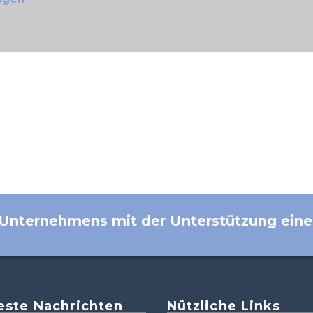
Rosen
Direktor, KFW-Büro Bosnien und
Halim Curi
Herzegowina
General Manager, Lexma
International BH doo
s Unternehmens mit der Unterstützung eine
este Nachrichten
Nützliche Links