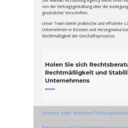
Die Markart Accounting Agency bietet ihren K
von der Vertragsgestaltung über die Auslegung 
n.
Zusammenarbeit verfügbar.
Ei
gesetzlicher Vorschriften.
Markart doo, ein
Vo
Unternehmen für
Bu
Unser Team bietet praktische und effiziente L
Bajgoric
Unternehmen in Bosnien und Herzegowina konf
Buchhaltungsdienstleistungen,
be
Finance in
Rechtmäßigkeit der Geschäftsprozesse.
ist eine Empfehlung wert.
se
Pr
un
Milan Kokotovic
er
Direktor, BORMIAMED doo
Holen Sie sich Rechtsberatu
jä
Rechtmäßigkeit und Stabili
de
Unternehmens
He
MA
un
Di
Interne oder externe Prüfungsleist
Beratung bei Unternehmensgründu