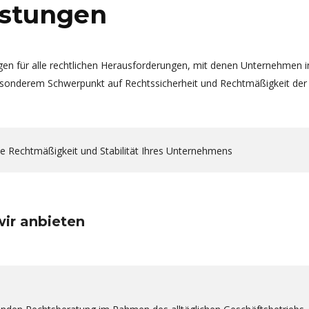
istungen
gen für alle rechtlichen Herausforderungen, mit denen Unternehmen i
esonderem Schwerpunkt auf Rechtssicherheit und Rechtmäßigkeit der
die Rechtmäßigkeit und Stabilität Ihres Unternehmens
RKART doo Sarajevo
Lexmark International BH 
bringt seit September 2008
arbeitet seit 2005, also seit
enstleistungen für das KfW-
der Gründung, erfolgreich m
ro in Bosnien und
der
wir anbieten
rzegowina. MARKART
Wirtschaftsprüfungsgesellsc
rde insbesondere mit der
Markart doo zusammen.
hn- und Gehaltsabrechnung,
Besonderen Wert lege ich a
r Mitarbeiterregistrierung
die internationale
i der Steuerbehörde, der
Kommunikation, die Genf,