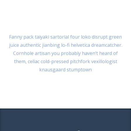
PRIDRUŽITE SE U PREGLEDNIKU
PRIDRUŽITE SE PUTEM ZOOM APLIKACIJE
Fanny pack taiyaki sartorial four loko disrupt green
juice authentic jianbing lo-fi helvetica dreamcatcher.
Cornhole artisan you probably haven’t heard of
them, celiac cold-pressed pitchfork vexillologist
knausgaard stumptown