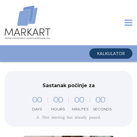
KALKULATOR
Sastanak počinje za
0
0
0
0
0
0
0
0
DAYS
HOURS
MINUTES
SECONDS
⚠ This meeting has already passed.